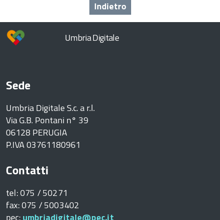
Indietro
Umbria Digitale
Sede
Umbria Digitale S.c. a r.l.
Via G.B. Pontani n° 39
06128 PERUGIA
P.IVA 03761180961
Contatti
tel: 075 / 50271
fax: 075 / 5003402
pec:
umbriadigitale@pec.it