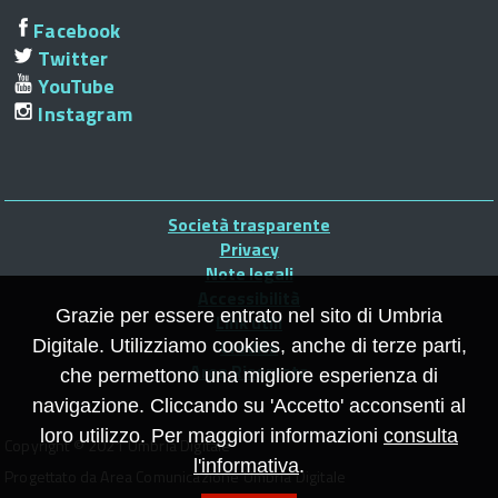
ti
Facebook
Twitter
YouTube
Instagram
i
Piè
Società trasparente
i
di
Privacy
Note legali
pagina
Accessibilità
ma
Grazie per essere entrato nel sito di Umbria
Link utili
le
Credits
Digitale. Utilizziamo cookies, anche di terze parti,
Area Riservata
che permettono una migliore esperienza di
navigazione. Cliccando su 'Accetto' acconsenti al
loro utilizzo. Per maggiori informazioni
consulta
Copyright © 2021 Umbria Digitale
l'informativa
.
Progettato da Area Comunicazione Umbria Digitale