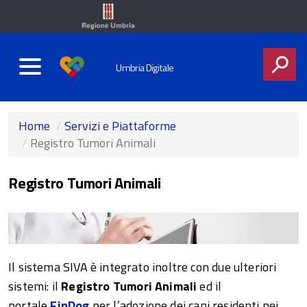
Umbria Digitale
CERCA
Home
Servizi e Piattaforme
Registro Tumori Animali
Registro Tumori Animali
Il sistema SIVA è integrato inoltre con due ulteriori
sistemi: il
Registro Tumori Animali
ed il
portale
FinDog
per l’adozione dei cani residenti nei