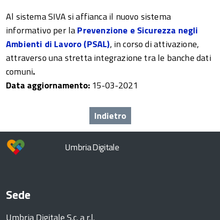
Al sistema SIVA si affianca il nuovo sistema
informativo per la
Prevenzione e Sicurezza negli
Ambienti di Lavoro (PSAL)
, in corso di attivazione,
attraverso una stretta integrazione tra le banche dati
comuni
.
Data aggiornamento:
15-03-2021
me
Indietro
Umbria Digitale
P
Sede
 a
Umbria Digitale S.c. a r.l.