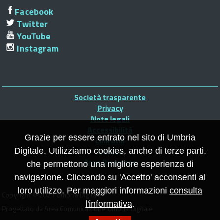
Facebook
Twitter
YouTube
Instagram
Piè
Società trasparente
di
Privacy
Note legali
pagina
Accessibilità
Grazie per essere entrato nel sito di Umbria
Link utili
Credits
Digitale. Utilizziamo cookies, anche di terze parti,
Area Riservata
che permettono una migliore esperienza di
navigazione. Cliccando su 'Accetto' acconsenti al
loro utilizzo. Per maggiori informazioni
consulta
Copyright © 2021 Umbria Digitale
l'informativa
.
Progettato da Area Comunicazione Umbria Digitale